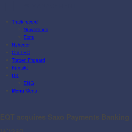
Track record
Nuværende
Exits
Nyheder
Om TPC
Torben Frigaard
Kontakt
DK
ENG
Menu
Menu
EQT acquires Saxo Payments Banking 
13/10/2021