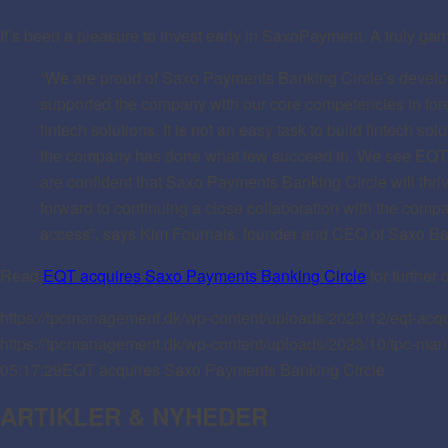
It’s been a pleasure to invest early in SaxoPayment. A truly 
“We are proud of Saxo Payments Banking Circle’s develo
supported the company with our core competencies in fo
fintech solutions. It is not an easy task to build fintech so
the company has done what few succeed in. We see EQT as 
are confident that Saxo Payments Banking Circle will thriv
forward to continuing a close collaboration with the com
access”, says Kim Fournais, founder and CEO of Saxo Ba
Read
EQT acquires Saxo Payments Banking Circle
for further d
https://tpcmanagement.dk/wp-content/uploads/2023/12/eqt-acqu
https://tpcmanagement.dk/wp-content/uploads/2023/10/tpc-ma
05:17:29
EQT acquires Saxo Payments Banking Circle
ARTIKLER & NYHEDER