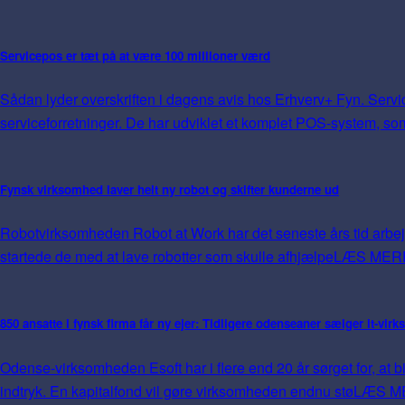
Servicepos er tæt på at være 100 millioner værd
Sådan lyder overskriften i dagens avis hos Erhverv+ Fyn. Service
serviceforretninger. De har udviklet et komplet POS-system, so
Fynsk virksomhed laver helt ny robot og skifter kunderne ud
Robotvirksomheden Robot at Work har det seneste års tid arbejd
startede de med at lave robotter som skulle afhjælpe
LÆS MER
850 ansatte i fynsk firma får ny ejer: Tidligere odenseaner sælger it-virk
Odense-virksomheden Esoft har i flere end 20 år sørget for, at
indtryk. En kapitalfond vil gøre virksomheden endnu stø
LÆS M