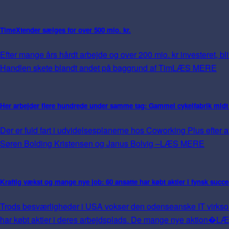
TimeXtender sælges for over 500 mio. kr.
Efter mange års hårdt arbejde og over 200 mio. kr investeret, bli
Handlen skete blandt andet på baggrund af Tim
LÆS MERE
Her arbejder flere hundrede under samme tag: Gammel cykelfabrik midt
Der er fuld fart i udvidelsesplanerne hos Coworking Plus eft
Søren Bolding Kristensen og Janus Bolvig –
LÆS MERE
Kraftig vækst og mange nye job: 60 ansatte har købt aktier i fynsk succe
Trods besværligheder i USA vokser den odenseanske IT virkso
har købt aktier i deres arbejdsplads. De mange nye aktion�
LÆ